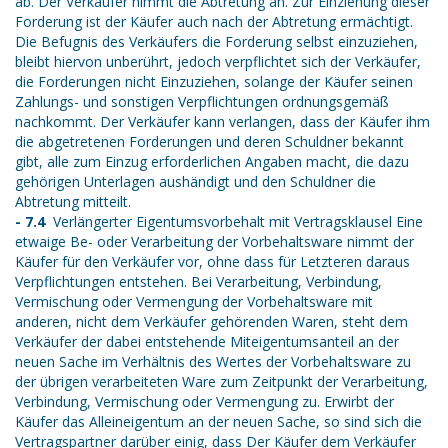
ab. Der Verkäufer nimmt die Abtretung an. Zur Einziehung dieser
Forderung ist der Käufer auch nach der Abtretung ermächtigt.
Die Befugnis des Verkäufers die Forderung selbst einzuziehen,
bleibt hiervon unberührt, jedoch verpflichtet sich der Verkäufer,
die Forderungen nicht Einzuziehen, solange der Käufer seinen
Zahlungs- und sonstigen Verpflichtungen ordnungsgemäß
nachkommt. Der Verkäufer kann verlangen, dass der Käufer ihm
die abgetretenen Forderungen und deren Schuldner bekannt
gibt, alle zum Einzug erforderlichen Angaben macht, die dazu
gehörigen Unterlagen aushändigt und den Schuldner die
Abtretung mitteilt.
- 7.4
Verlängerter Eigentumsvorbehalt mit Vertragsklausel Eine
etwaige Be- oder Verarbeitung der Vorbehaltsware nimmt der
Käufer für den Verkäufer vor, ohne dass für Letzteren daraus
Verpflichtungen entstehen. Bei Verarbeitung, Verbindung,
Vermischung oder Vermengung der Vorbehaltsware mit
anderen, nicht dem Verkäufer gehörenden Waren, steht dem
Verkäufer der dabei entstehende Miteigentumsanteil an der
neuen Sache im Verhältnis des Wertes der Vorbehaltsware zu
der übrigen verarbeiteten Ware zum Zeitpunkt der Verarbeitung,
Verbindung, Vermischung oder Vermengung zu. Erwirbt der
Käufer das Alleineigentum an der neuen Sache, so sind sich die
Vertragspartner darüber einig, dass Der Käufer dem Verkäufer