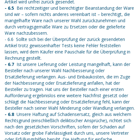
Artikel wird unfrei zurück gesendet.
- 6.5
Bei rechtzeitiger und berechtigter Beanstandung der Ware
sind wir – sofern nichts anderes vereinbart ist – berechtigt, die
mangelhafte Ware nach unserer Wahl zurückzunehmen und
durch vertragsgemäße Ware zu Ersetzen oder die gelieferte
Ware nachzubessern.
- 6.6 Sollte sich bei der Überprüfung der zurück gesendeten
Artikel trotz gewissenhafter Tests keine Fehler feststellen
lassen, wird dem Käufer eine Pauschale für die Überprüfung in
Rechnung gestellt.
- 6.7
Ist unsere Lieferung oder Leistung mangelhaft, kann der
Besteller nach unserer Wahl Nachbesserung oder
Ersatzlieferung verlangen. Aus- und Einbaukosten, die im Zuge
der Nachbesserung oder Ersatzlieferung anfallen, hat der
Besteller zu tragen. Hat uns der Besteller nach einer ersten
Aufforderung ergebnislos eine weitere Nachfrist gesetzt oder
schlägt die Nachbesserung oder Ersatzlieferung fehl, kann der
Besteller nach seiner Wahl Minderung oder Wandlung verlangen.
- 6.8
Unsere Haftung auf Schadensersatz, gleich aus welchem
Rechtsgrund (einschließlich deliktischer Ansprüche), richtet sich
nach den gesetzlichen Vorschriften, sofern der Schaden auf
Vorsatz oder grobe Fahrlässigkeit durch uns, unsere Vertreter
oder Erfüllungshilfen beruht. Die Haftung für einfache