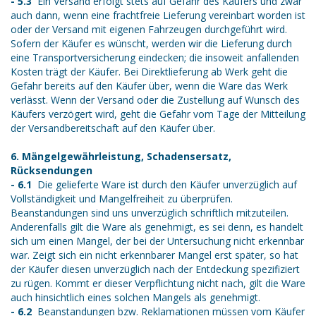
- 5.3
Ein Versand erfolgt stets auf Gefahr des Käufers und zwar
auch dann, wenn eine frachtfreie Lieferung vereinbart worden ist
oder der Versand mit eigenen Fahrzeugen durchgeführt wird.
Sofern der Käufer es wünscht, werden wir die Lieferung durch
eine Transportversicherung eindecken; die insoweit anfallenden
Kosten trägt der Käufer. Bei Direktlieferung ab Werk geht die
Gefahr bereits auf den Käufer über, wenn die Ware das Werk
verlässt. Wenn der Versand oder die Zustellung auf Wunsch des
Käufers verzögert wird, geht die Gefahr vom Tage der Mitteilung
der Versandbereitschaft auf den Käufer über.
6. Mängelgewährleistung, Schadensersatz,
Rücksendungen
- 6.1
Die gelieferte Ware ist durch den Käufer unverzüglich auf
Vollständigkeit und Mangelfreiheit zu überprüfen.
Beanstandungen sind uns unverzüglich schriftlich mitzuteilen.
Anderenfalls gilt die Ware als genehmigt, es sei denn, es handelt
sich um einen Mangel, der bei der Untersuchung nicht erkennbar
war. Zeigt sich ein nicht erkennbarer Mangel erst später, so hat
der Käufer diesen unverzüglich nach der Entdeckung spezifiziert
zu rügen. Kommt er dieser Verpflichtung nicht nach, gilt die Ware
auch hinsichtlich eines solchen Mangels als genehmigt.
- 6.2
Beanstandungen bzw. Reklamationen müssen vom Käufer