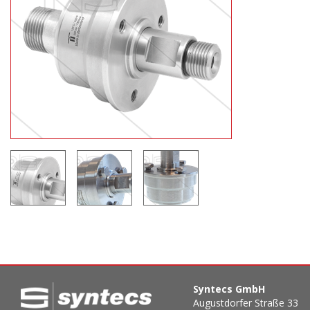
Syntecs GmbH
Augustdorfer Straße 33