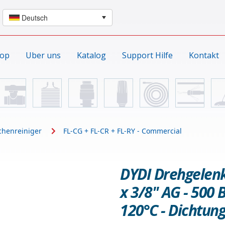
hop
Uber uns
Katalog
Support Hilfe
Kontakt
chenreiniger
FL-CG + FL-CR + FL-RY - Commercial
DYDI Drehgelenk
x 3/8" AG - 500 
120°C - Dichtun