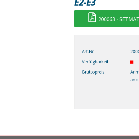
E2-E3
200063 - SETMAT
Art.Nr.
200
Verfügbarkeit
Bruttopreis
Anm
anz