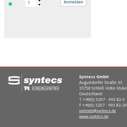
Anmelden
Syntecs GmbH
Augustdorfer Straße 33
33758 Schloß Holte-Stuk
Deutschland
T +49(0) 5207 - 993 82-0
F +49(0) 5207 - 993 82-29
vertrieb@syntecs.de
www.syntecs.de