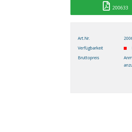
200633
Art.Nr.
200
Verfügbarkeit
Bruttopreis
Anm
anz