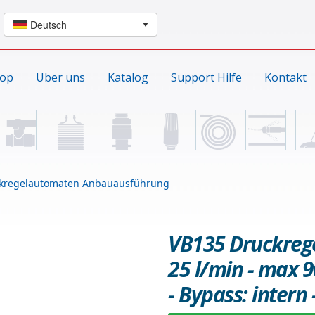
hop
Uber uns
Katalog
Support Hilfe
Kontakt
kregelautomaten Anbauausführung
VB135 Druckregel
25 l/min - max 9
- Bypass: intern -