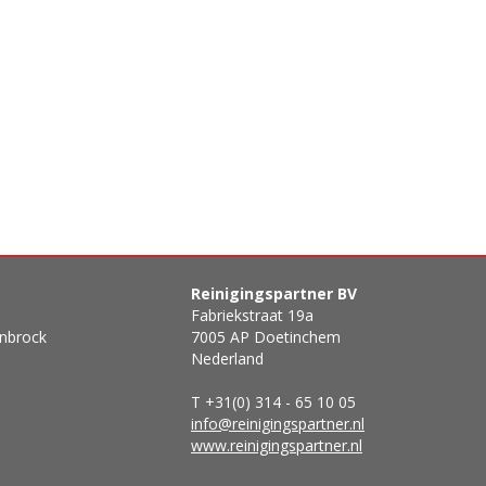
Reinigingspartner BV
Fabriekstraat 19a
enbrock
7005 AP Doetinchem
Nederland
T +31(0) 314 - 65 10 05
info@reinigingspartner.nl
www.reinigingspartner.nl