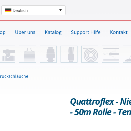
hop
Uber uns
Katalog
Support Hilfe
Kontakt
ruckschläuche
Quattroflex - N
- 50m Rolle - Tem