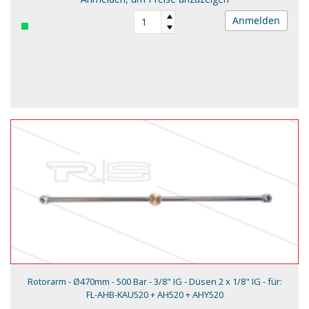
Anmelden
Rotorarm - Ø470mm - 500 Bar - 3/8" IG - Düsen 2 x 1/8" IG - für:
FL-AHB-KAU520 + AH520 + AHY520