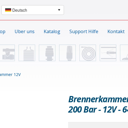
hop
Uber uns
Katalog
Support Hilfe
Kontakt
ammer 12V
Brennerkammer -
200 Bar - 12V -