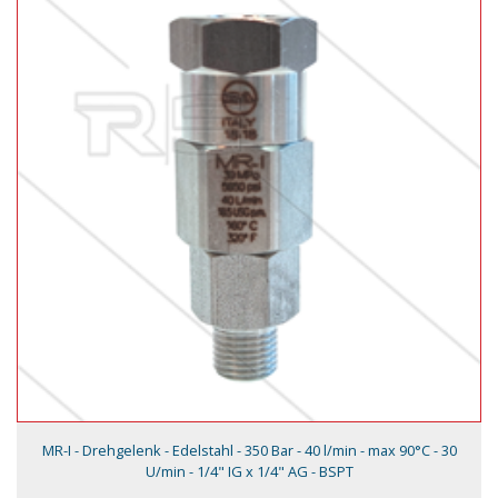
MR-I - Drehgelenk - Edelstahl - 350 Bar - 40 l/min - max 90°C - 30
U/min - 1/4" IG x 1/4" AG - BSPT