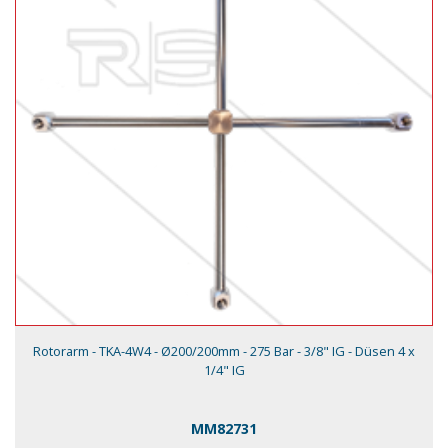
Rotorarm - TKA-4W4 - Ø200/200mm - 275 Bar - 3/8" IG - Düsen 4 x
1/4" IG
MM82731