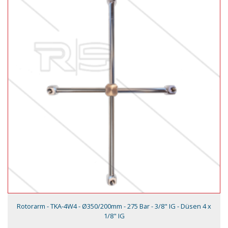
Rotorarm - TKA-4W4 - Ø350/200mm - 275 Bar - 3/8" IG - Düsen 4 x
1/8" IG