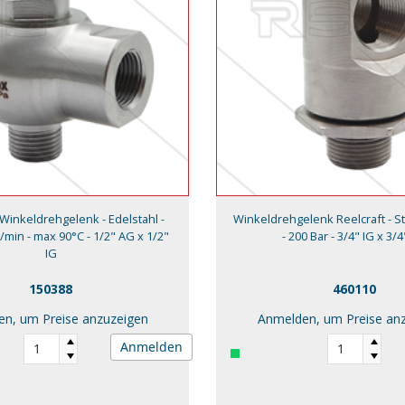
Winkeldrehgelenk - Edelstahl -
Winkeldrehgelenk Reelcraft - St
l/min - max 90°C - 1/2" AG x 1/2"
- 200 Bar - 3/4" IG x 3/
IG
150388
460110
n, um Preise anzuzeigen
Anmelden, um Preise an
Anmelden