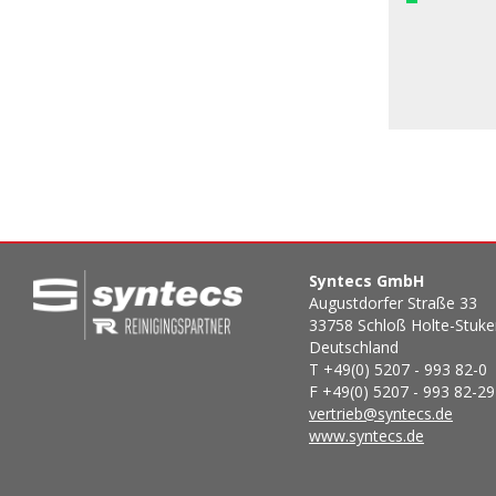
Syntecs GmbH
Augustdorfer Straße 33
33758 Schloß Holte-Stuk
Deutschland
T +49(0) 5207 - 993 82-0
F +49(0) 5207 - 993 82-29
vertrieb@syntecs.de
www.syntecs.de