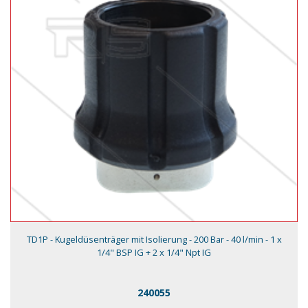
TD1P - Kugeldüsenträger mit Isolierung - 200 Bar - 40 l/min - 1 x
1/4" BSP IG + 2 x 1/4" Npt IG
240055