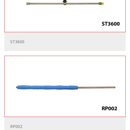
ST3600
RP002