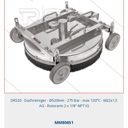
DR520 - Dachreiniger - Ø520mm - 275 Bar - max 120°C - M22x1,5
AG - Rotorarm 2 x 1/8" NPT IG
MM80651